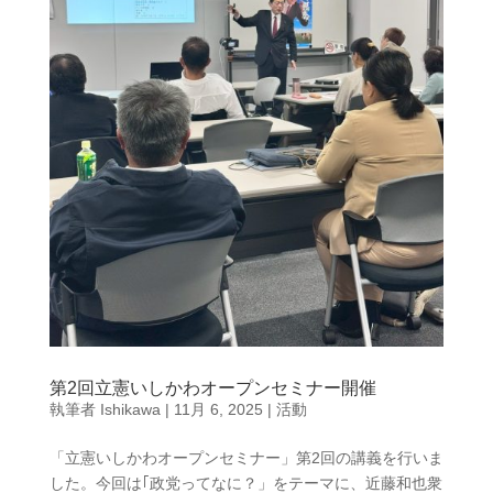
第2回立憲いしかわオープンセミナー開催
執筆者
Ishikawa
|
11月 6, 2025
|
活動
「立憲いしかわオープンセミナー」第2回の講義を行いま
した。今回は｢政党ってなに？」をテーマに、近藤和也衆