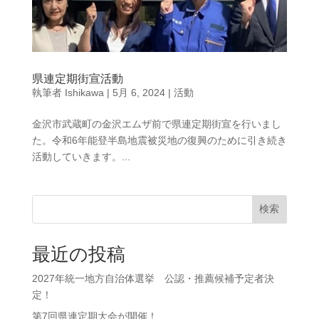
県連定期街宣活動
執筆者
Ishikawa
|
5月 6, 2024
|
活動
金沢市武蔵町の金沢エムザ前で県連定期街宣を行いまし
た。令和6年能登半島地震被災地の復興のために引き続き
活動していきます。...
検索
最近の投稿
2027年統一地方自治体選挙 公認・推薦候補予定者決
定！
第7回県連定期大会が開催！