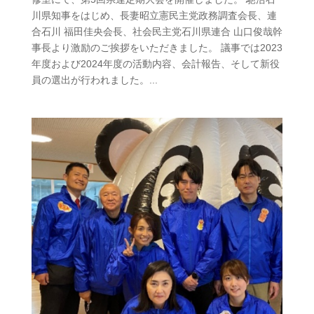
川県知事をはじめ、長妻昭立憲民主党政務調査会長、連
合石川 福田佳央会長、社会民主党石川県連合 山口俊哉幹
事長より激励のご挨拶をいただきました。 議事では2023
年度および2024年度の活動内容、会計報告、そして新役
員の選出が行われました。...