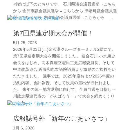
補者は以下のとおりです。 石川県議会議員選挙→こちら
から 金沢市議会議員選挙→こちらから 津幡町議会議員選
挙→こちらから 内灘町議会議員選挙→こちらから ...
第7回県連定期大会が開催！
5月 25, 2026
2026年5月23日(土)金沢港クルーズターミナル2階にて、
第7回県連定期大会を開催しました。 連合石川 小水康史
会長をはじめ、高木真理立憲民主党広報委員長、そして
中道改革連合 近藤和也衆議院議員より激励のご挨拶をい
ただきました。 議事では、2025年度および2026年度の
活動内容、会計報告、そして役員の選出が行われまし
た。 来年の統一地方選挙に向けて、全員当選を目指し一
川政之県連代表の「がんばろう！」で大会を締めくくり
ました。...
広報誌号外「新年のごあいさつ」
1月 6, 2026