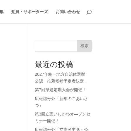
集
党員・サポーターズ
お問い合わせ
検索
最近の投稿
2027年統一地方自治体選挙
公認・推薦候補予定者決定！
第7回県連定期大会が開催！
広報誌号外「新年のごあいさ
つ」
第3回立憲いしかわオ―プンセ
ミナー開催！
広報誌号外「立憲民主党・公